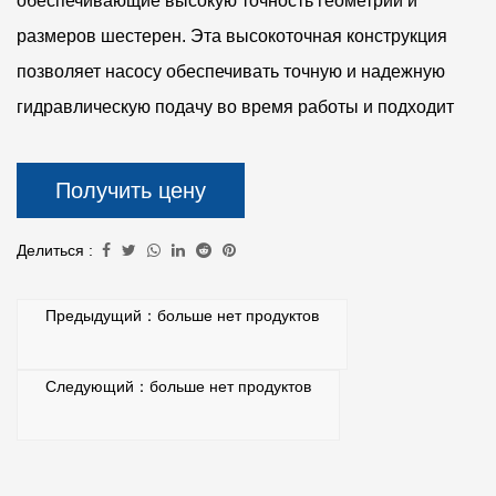
обеспечивающие высокую точность геометрии и
размеров шестерен. Эта высокоточная конструкция
позволяет насосу обеспечивать точную и надежную
гидравлическую подачу во время работы и подходит
для применений, требующих высокой точности
гидравлического управления.
Получить цену
Шестеренчатые насосы PFE отличаются низким
энергопотреблением. Передовые гидравлические
Делиться :
технологии и высокоэффективная конструкция
Предыдущий：больше нет продуктов
снижают внутреннее трение и потери энергии насоса,
тем самым повышая энергоэффективность всей
Следующий：больше нет продуктов
гидравлической системы и помогая снизить
эксплуатационные расходы.
Шестеренчатые насосы PFE изготовлены из