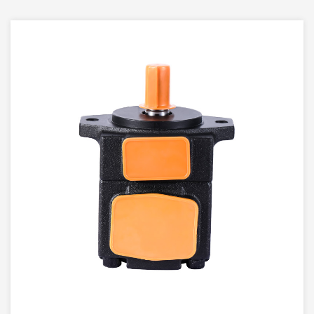
Шестеренный насос сочетает в себе передовые
гидравлические технологии, включая
оптимизированную гидродинамическую конструкцию и
эффективную систему управления. Это позволяет
шестеренчатому насосу PFE обеспечивать
гидравлические характеристики в различных условиях
работы и обеспечивать стабильную работу системы.
Гидравлический шестеренный насос высокого
давления PFE имеет гибкую конструкцию и подходит
для различных сценариев применения, включая
промышленное производство, металлургию,
химическую промышленность и другие области. Его
многофункциональная конструкция позволяет
адаптироваться к потребностям различных