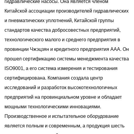
Постоянство давления является критическим
гидравлические насосы. Она является членом
фактором в гидравлических системах, которые
Китайской ассоциации производителей гидравлических
требуют стабильного движения привода, точного
и пневматических уплотнений, Китайской группы
позиционирования и предсказуемого управления
стандартов качества добросовестных предприятий,
нагрузкой. А ...
технологического малого и среднего предприятия в
Жертвуют ли малошумные лопастные
провинции Чжэцзян и кредитного предприятия AAA. Он
насосы, которые используются при работе в
прошел сертификацию системы менеджмента качества
условиях высоких цикловых нагрузок?
ISO9001, а его система измерения и тестирования
Jul 31, 2026
сертифицирована. Компания создала центр
Снижение шума стало важным фактором в
исследований и разработок высокотехнологичных
современном гидравлическом оборудовании, особенно
предприятий на провинциальном уровне и обладает
в промышленных условиях, где машины постоянно
мощными технологическими инновациями.
работают рядом с операторами или в точных
Производственное и испытательное оборудование
процессах. А ...
является полным и современным, а продукция шесть
Новые компактные конструкции лопастных