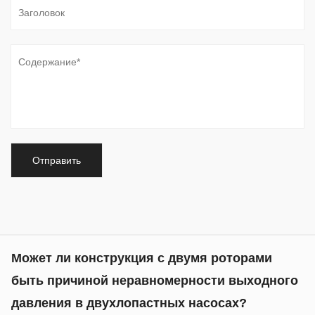
поведения жидкости для поддержания стабильного
давления, постоянного потока и надежного
механического движения. Среди различных насосных
технологий ...
Может ли конструкция с двумя роторами
быть причиной неравномерности выходного
давления в двухлопастных насосах?
Jul 10, 2026
Постоянство давления является критическим
фактором в гидравлических системах, которые
требуют стабильного движения привода, точного
позиционирования и предсказуемого управления
нагрузкой. А ...
Жертвуют ли малошумные лопастные
насосы, которые используются при работе в