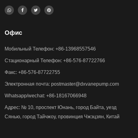
высокой удельной мощности и более интегрированным
компоновкам систем. Эта тенденция привела к
увеличению спро...
Вызывают ли ограничения пространства в
Офис
компактных гидравлических лопастных
насосах скрытые риски кавитации?
Мобильный Телефон: +86-13968557546
Jul 17, 2026
Стационарный Телефон: +86-576-87722766
Гидравлические системы зависят от точного
Факс: +86-576-87722755
поведения жидкости для поддержания стабильного
Электронная почта:
postmaster@dxvanepump.com
давления, постоянного потока и надежного
Whatsapp/wechat: +86-18167066948
механического движения. Среди различных насосных
Адрес: № 10, проспект Юнань, город Байта, уезд
технологий ...
Сянью, город Тайчжоу, провинция Чжэцзян, Китай
Может ли конструкция с двумя роторами
быть причиной неравномерности выходного
давления в двухлопастных насосах?