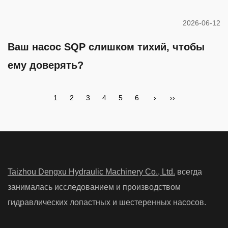
2026-06-12
Ваш насос SQP слишком тихий, чтобы
ему доверять?
1
2
3
4
5
6
›
››
Taizhou Dengxu Hydraulic Machinery Co., Ltd.
всегда
занималась исследованием и производством
гидравлических лопастных и шестеренных насосов.