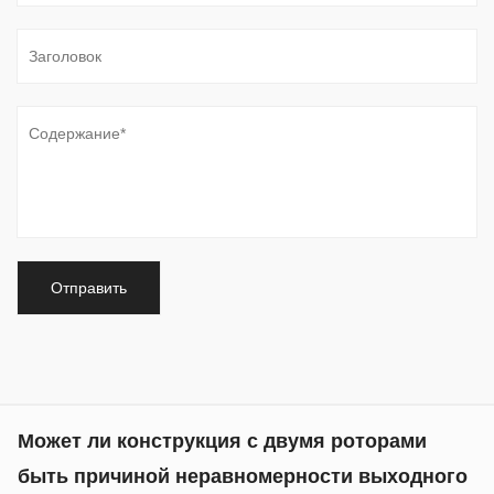
Jul 17, 2026
Гидравлические системы зависят от точного
поведения жидкости для поддержания стабильного
давления, постоянного потока и надежного
механического движения. Среди различных насосных
технологий ...
Может ли конструкция с двумя роторами
быть причиной неравномерности выходного
давления в двухлопастных насосах?
Jul 10, 2026
Постоянство давления является критическим
фактором в гидравлических системах, которые
требуют стабильного движения привода, точного
позиционирования и предсказуемого управления