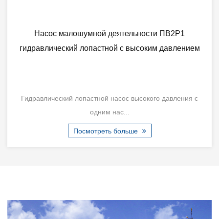
й деятельности ПВ2Р1
Насос лопастного на
стной с высоким давлением
регулирующего на
гидравлическ
ой насос высокого давления с
Гидравлический лопастн
им нас...
высо
реть больше
Посмотре