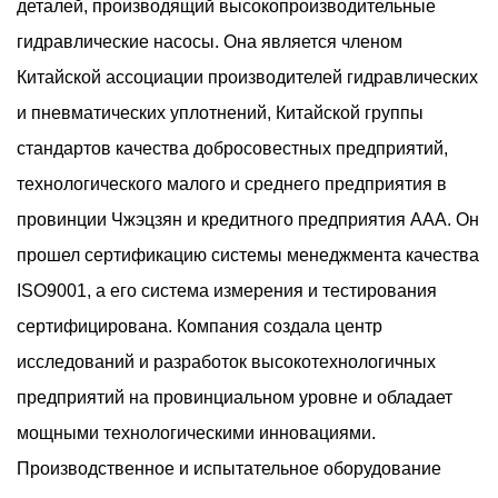
давления в двухлопастных насосах?
деталей, производящий высокопроизводительные
гидравлические насосы. Она является членом
Jul 10, 2026
Китайской ассоциации производителей гидравлических
Постоянство давления является критическим
и пневматических уплотнений, Китайской группы
фактором в гидравлических системах, которые
стандартов качества добросовестных предприятий,
требуют стабильного движения привода, точного
технологического малого и среднего предприятия в
позиционирования и предсказуемого управления
провинции Чжэцзян и кредитного предприятия AAA. Он
нагрузкой. А ...
Жертвуют ли малошумные лопастные
прошел сертификацию системы менеджмента качества
насосы, которые используются при работе в
ISO9001, а его система измерения и тестирования
условиях высоких цикловых нагрузок?
сертифицирована. Компания создала центр
исследований и разработок высокотехнологичных
Jul 31, 2026
предприятий на провинциальном уровне и обладает
Снижение шума стало важным фактором в
мощными технологическими инновациями.
современном гидравлическом оборудовании, особенно
Производственное и испытательное оборудование
в промышленных условиях, где машины постоянно