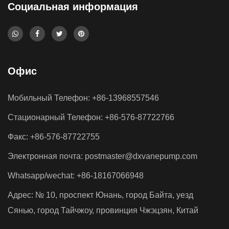
Современное гидравлическое оборудование
Социальная информация
продолжает стремиться к меньшим размерам, более
высокой удельной мощности и более интегрированным
компоновкам систем. Эта тенденция привела к
Офис
увеличению спро...
Вызывают ли ограничения пространства в
Мобильный Телефон: +86-13968557546
компактных гидравлических лопастных
насосах скрытые риски кавитации?
Стационарный Телефон: +86-576-87722766
Jul 17, 2026
Факс: +86-576-87722755
Гидравлические системы зависят от точного
Электронная почта:
postmaster@dxvanepump.com
поведения жидкости для поддержания стабильного
Whatsapp/wechat: +86-18167066948
давления, постоянного потока и надежного
Адрес: № 10, проспект Юнань, город Байта, уезд
механического движения. Среди различных насосных
Сянью, город Тайчжоу, провинция Чжэцзян, Китай
технологий ...