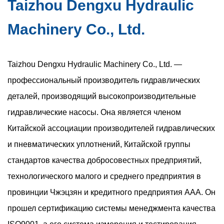
Taizhou Dengxu Hydraulic
технологий ...
Может ли конструкция с двумя роторами
Machinery Co., Ltd.
быть причиной неравномерности выходного
давления в двухлопастных насосах?
Taizhou Dengxu Hydraulic Machinery Co., Ltd. —
Jul 10, 2026
профессиональный производитель гидравлических
Постоянство давления является критическим
деталей, производящий высокопроизводительные
фактором в гидравлических системах, которые
гидравлические насосы. Она является членом
требуют стабильного движения привода, точного
Китайской ассоциации производителей гидравлических
позиционирования и предсказуемого управления
и пневматических уплотнений, Китайской группы
нагрузкой. А ...
стандартов качества добросовестных предприятий,
Жертвуют ли малошумные лопастные
технологического малого и среднего предприятия в
насосы, которые используются при работе в
провинции Чжэцзян и кредитного предприятия AAA. Он
условиях высоких цикловых нагрузок?
прошел сертификацию системы менеджмента качества
Jul 31, 2026