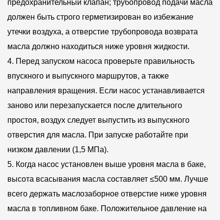
предохранительный клапан; трубопровод подачи масла
используются стандартные соединения, чтобы
должен быть строго герметизирован во избежание
облегчить пользователям замену деталей, снизить
утечки воздуха, а отверстие трубопровода возврата
сложность обслуживания и улучшить
масла должно находиться ниже уровня жидкости.
ремонтопригодность всей системы.
4. Перед запуском насоса проверьте правильность
Наш малошумный, высокоэффективный, долговечный
впускного и выпускного маршрутов, а также
гидравлический лопастной насос серии V 10 В
направления вращения. Если насос устанавливается
демонстрирует профессионализм производителя в
заново или перезапускается после длительного
области гидравлических технологий. Концепция его
простоя, воздух следует выпустить из выпускного
отверстия для масла. При запуске работайте при
дизайна ориентирована на удобство пользователя и
низком давлении (1,5 МПа).
обеспечивает низкий уровень шума и высокую
5. Когда насос установлен выше уровня масла в баке,
эффективность. Он также проходит строгий отбор
высота всасывания масла составляет ≤500 мм. Лучше
материалов и производственные процессы, чтобы
всего держать маслозаборное отверстие ниже уровня
гарантировать стабильную работу продукта в течение
масла в топливном баке. Положительное давление на
длительного времени. Благодаря своим