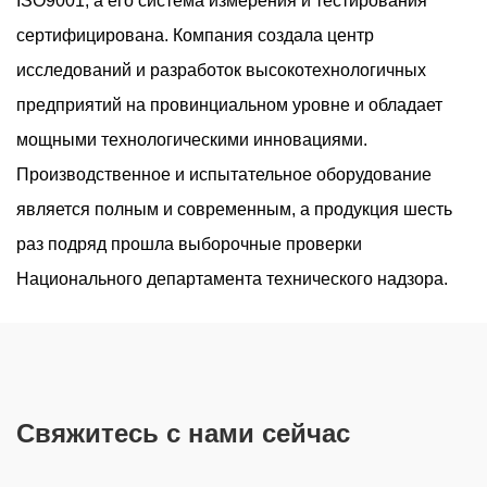
ISO9001, а его система измерения и тестирования
Снижение шума стало важным фактором в
сертифицирована. Компания создала центр
современном гидравлическом оборудовании, особенно
исследований и разработок высокотехнологичных
в промышленных условиях, где машины постоянно
предприятий на провинциальном уровне и обладает
работают рядом с операторами или в точных
мощными технологическими инновациями.
процессах. А ...
Производственное и испытательное оборудование
Новые компактные конструкции лопастных
является полным и современным, а продукция шесть
насосов улучшают стабильность на высоких
раз подряд прошла выборочные проверки
скоростях
Национального департамента технического надзора.
Jul 24, 2026
Современное гидравлическое оборудование
продолжает стремиться к меньшим размерам, более
высокой удельной мощности и более интегрированным
Свяжитесь с нами сейчас
компоновкам систем. Эта тенденция привела к
увеличению спро...