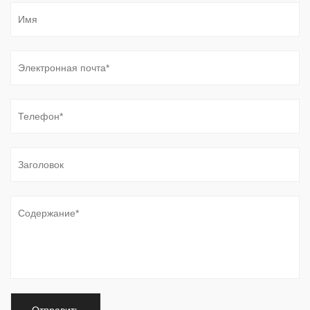
Вызывают ли ограничения пространства в
компактных гидравлических лопастных
насосах скрытые риски кавитации?
Jul 17, 2026
Гидравлические системы зависят от точного
поведения жидкости для поддержания стабильного
давления, постоянного потока и надежного
механического движения. Среди различных насосных
технологий ...
Может ли конструкция с двумя роторами
быть причиной неравномерности выходного
давления в двухлопастных насосах?
Jul 10, 2026
Постоянство давления является критическим