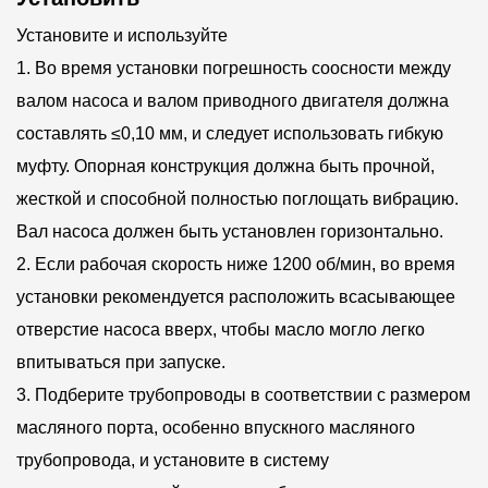
чтобы повысить износостойкость насоса и продлить
Установите и используйте
срок его службы. Производитель гарантирует, что
1. Во время установки погрешность соосности между
каждый компонент соответствует строгим стандартам
валом насоса и валом приводного двигателя должна
качества с помощью современных станков с ЧПУ и
составлять ≤0,10 мм, и следует использовать гибкую
высокоточного обрабатывающего оборудования.
муфту. Опорная конструкция должна быть прочной,
Точность этого производственного процесса не только
жесткой и способной полностью поглощать вибрацию.
обеспечивает надежность продукта, но и снижает
Вал насоса должен быть установлен горизонтально.
2. Если рабочая скорость ниже 1200 об/мин, во время
затраты на техническое обслуживание, позволяя
установки рекомендуется расположить всасывающее
пользователям получать выгоду от стабильности и
отверстие насоса вверх, чтобы масло могло легко
долговечности насоса в долгосрочной перспективе.
впитываться при запуске.
Ремонтопригодность лопастного гидронасоса серии V
3. Подберите трубопроводы в соответствии с размером
10V также находится в центре внимания
масляного порта, особенно впускного масляного
производителя. Модульная конструкция упрощает
трубопровода, и установите в систему
обслуживание насоса. Между каждым модулем