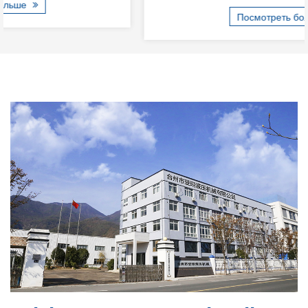
Посмотреть больше
Вызывают ли ограничения пространства в
компактных гидравлических лопастных
насосах скрытые риски кавитации?
Jul 17, 2026
Гидравлические системы зависят от точного
поведения жидкости для поддержания стабильного
давления, постоянного потока и надежного
механического движения. Среди различных насосных