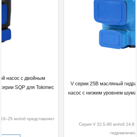
V серии 25В масляный гидравлический лопастной
c
насос с низким уровнем шума и высоким давлением
т
Серия V 32,5-80 мл/об 14,8 кг 25 В малошумный
гидравлический...